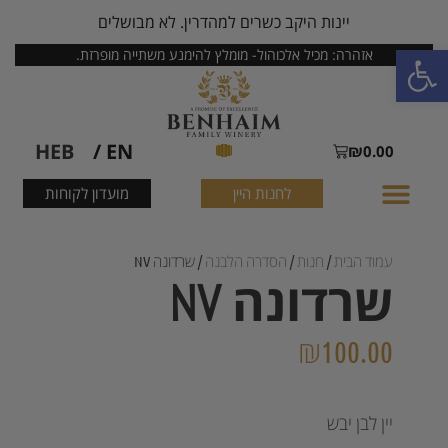
יינות היקב כשרים למהדרין. לא מבושלים
פתח סרגל נגישות
אזהרה: מכיל אלכוהול- מומלץ להימנע משתייה מופרזת.
HEB
EN /
₪
0.00
לחנות היין
מועדון לקוחות
עמוד הבית
/
חנות
/
הסדרה הלבנה
/ שרדונה NV
שרדונה NV
₪
100.00
יין לבן יבש