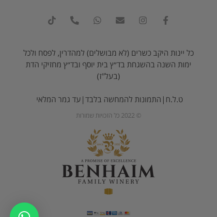
כל יינות היקב כשרים (לא מבושלים) למהדרין, לפסח ולכל
ימות השנה בהשגחת בד״ץ בית יוסף ובד״ץ מחזיקי הדת
(בעל"ז)
ט.ל.ח|התמונות להמחשה בלבד|עד גמר המלאי
© 2022 כל הזכויות שמורות