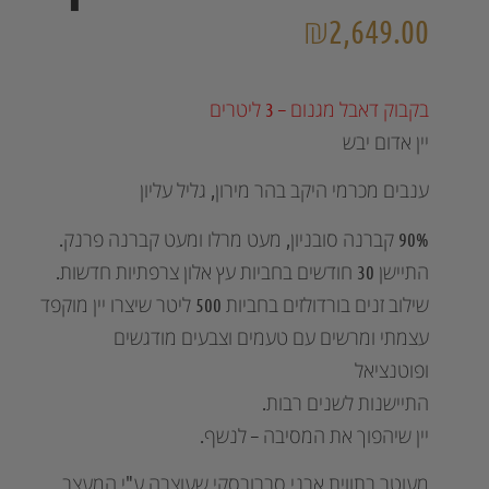
₪
2,649.00
בקבוק דאבל מגנום – 3 ליטרים
יין אדום יבש
ענבים מכרמי היקב בהר מירון, גליל עליון
90% קברנה סובניון, מעט מרלו ומעט קברנה פרנק.
התיישן 30 חודשים בחביות עץ אלון צרפתיות חדשות.
שילוב זנים בורדולזים בחביות 500 ליטר שיצרו יין מוקפד
עצמתי ומרשים עם טעמים וצבעים מודגשים
ופוטנציאל
התיישנות לשנים רבות.
יין שיהפוך את המסיבה – לנשף.
מעוטר בתווית אבני סברובסקי שעוצבה ע"י המעצב