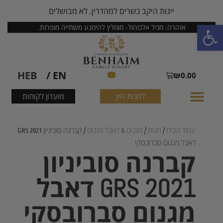
יינות היקב כשרים למהדרין. לא מבושלים
פתח סרגל נגישות
אזהרה: מכיל אלכוהול- מומלץ להימנע משתייה מופרזת.
HEB
EN /
₪
0.00
לחנות היין
מועדון לקוחות
עמוד הבית
/
חנות
/
מגנום & דאבל מגנום
/ קברנה סוביניון GRS 2021
דאבל מגנום סברובסקי
קברנה סוביניון
GRS 2021 דאבל
מגנום סברובסקי