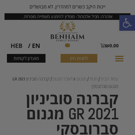
יינות היקב כשרים למהדרין. לא מבושלים
פתח סרגל נגישות
אזהרה: מכיל אלכוהול- מומלץ להימנע משתייה מופרזת.
HEB
EN /
₪
0.00
לחנות היין
מועדון לקוחות
עמוד הבית
/
חנות
/
מגנום & דאבל מגנום
/ קברנה סוביניון GR 2021
מגנום סברובסקי
קברנה סוביניון
GR 2021 מגנום
סברובסקי