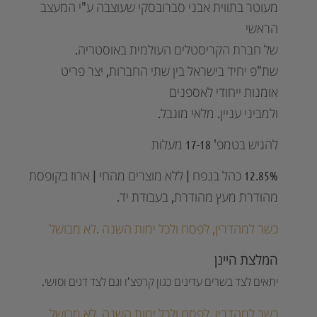
מעוטר בתווית אבני סברובסקי שעוצבה ע"י המעצב
הראשי
של חברת הקריסטלים העולמית באוסטריה.
שת"פ יחיד בישראל בין שתי החברות, יצר פריט
אומנות ייחודי לאספנים
ולמביני עניין. מלאי מוגבל.
להגיש בטמפ' 17-18 מעלות
12.85% כהל בנפח | ללא מוצרים מהחי | ארוז בקופסת
מהודרת מעץ מהודרת, בעבודת יד.
כשר למהדרין, לפסח ולכל ימות השנה .לא מבושל
המלצת היינן
יתאים לצד בשרים עדינים כגון קרפצ’ו וגם לצד דגים וסושי.
כשר למהדרין, לפסח ולכל ימות השנה .לא מבושל