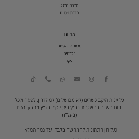
סדרת הדגל
סדרת מגנום
אודות
סיפור המשפחה
הכרמים
היקב
כל יינות היקב כשרים (לא מבושלים) למהדרין, לפסח ולכל
ימות השנה בהשגחת בד״ץ בית יוסף ובד״ץ מחזיקי הדת
(בעל"ז)
ט.ל.ח|התמונות להמחשה בלבד|עד גמר המלאי