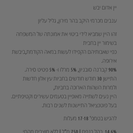
יין אדום יבש
ענבים מכרמי היקב בהר מירון, גליל עליון
זהו היין שמביא לידי ביטוי את אמונתה של המשפחה
בשימור יין בחבית
כפי שאבותיהם הקפידו לעשות במאה הקודמת,ביבשת
אירופה.
90% קברנה סובניון, 5% מרלו ו- 5% פטיט סירה.
התיישן 30 חודש חודשים בחביות עץ אלון חדשות
ולמרות השהות הארוכה בחביות,
היין נעים לשתייה מאופיין בטעמים עשירים וקטיפתיים.
בעל פוטנציאל התיישנות לשנים רבות.
להגיש בטמפ' 17-18 מעלות
14.6% כהל בנפח | 750 מ"ל | ללא מוצרים מהחי