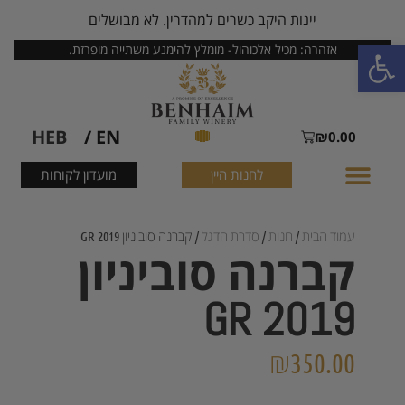
יינות היקב כשרים למהדרין. לא מבושלים
פתח סרגל נגישות
אזהרה: מכיל אלכוהול- מומלץ להימנע משתייה מופרזת.
HEB
EN /
₪
0.00
לחנות היין
מועדון לקוחות
עמוד הבית
/
חנות
/
סדרת הדגל
/ קברנה סוביניון GR 2019
קברנה סוביניון
GR 2019
₪
350.00