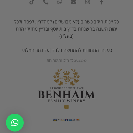
כל יינות היקב כשרים (לא מבושלים) למהדרין, לפסח ולכל
ימות השנה בהשגחת בד״ץ בית יוסף ובד״ץ מחזיקי הדת
(בעל"ז)
ט.ל.ח|התמונות להמחשה בלבד|עד גמר המלאי
© 2022 כל הזכויות שמורות