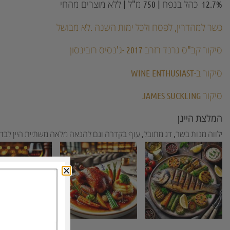
12.7% כהל בנפח | 750 מ"ל | ללא מוצרים מהחי
כשר
ל
מהדרין,
לפסח ולכל ימות השנה .לא מבושל
סיקור קב"ס גרנד רזרב 2017 -ג'נסיס רובינסון
סיקור ב-WINE ENTHUSIAST
סיקור JAMES SUCKLING
המלצת היינן
ילווה מנות בשר, דג מתובל, עוף בקדרה וגם להנאה מלאה משתיית היין לבדו