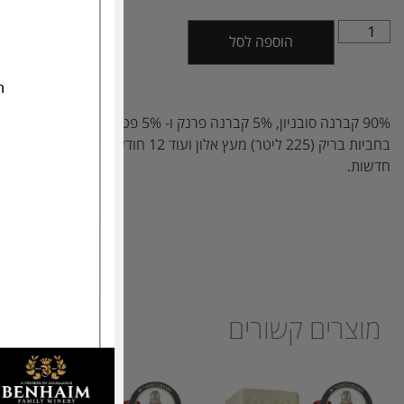
הוספה לסל
90% קברנה סובנ
בחביות בריק (225 ליטר) מעץ אלון ועוד 12 חודשים בחביות 500 ל
חדשות.
מוצרים קשורים