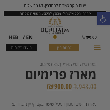
יינות היקב כשרים למהדרין. לא מבושלים
פתח סרגל נגישות
אזהרה: מכיל אלכוהול- מומלץ להימנע משתייה מופרזת.
HEB
EN /
₪
0.00
לחנות היין
מועדון לקוחות
עמוד הבית
/
חנות
/
מארזי יין
/ מארז פרימיום
מארז פרימיום
₪
900.00
₪
943.00
מארז מרשים ומגוון המכיל שישה בקבוקי יין מובחרים: