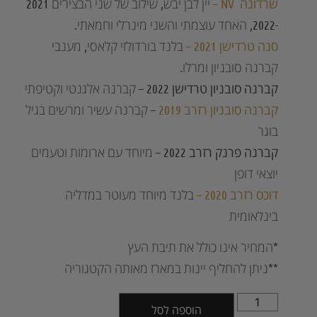
שרדונה NV –
יין לבן יבש, שילוב של שני הבצירים 2021
-2022, האחד עוצמתי והשני מינרלי וחמאתי.
סנה טרדישן 2021
–
בלנד בורדולזי קלאסי, מענבי
קברנה סובניון ומרלו.
קברנה סובניון טרדישן 2022
–
קברנה אלגנטי וקטיפתי
קברנה סובניון רזרב 2019
–
קברנה עשיר ומרשים בגיל
בוגר
קברנה פרנק רזרב 2022 –
מיוחד עם ארומות וטעמים
יוצאי דופן
דוכס רזרב 2020 –
בלנד מיוחד מעוטר במדליה
בינלאומית
*המחיר אינו כולל את תיבת העץ
**ניתן להחליף יינות במארז מאותה הקטגוריה
הוספה לסל