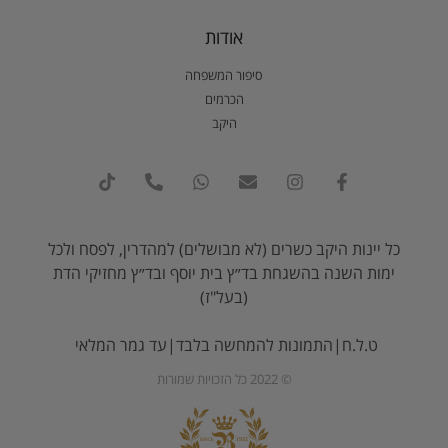
אודות
סיפור המשפחה
הכרמים
היקב
כל יינות היקב כשרים (לא מבושלים) למהדרין, לפסח ולכל
ימות השנה בהשגחת בד״ץ בית יוסף ובד״ץ מחזיקי הדת
(בעל"ז)
ט.ל.ח|התמונות להמחשה בלבד|עד גמר המלאי
© 2022 כל הזכויות שמורות