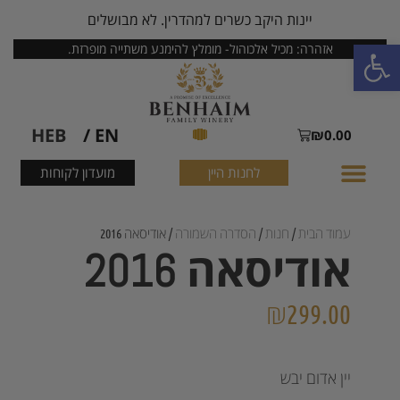
יינות היקב כשרים למהדרין. לא מבושלים
פתח סרגל נגישות
אזהרה: מכיל אלכוהול- מומלץ להימנע משתייה מופרזת.
HEB
EN /
₪
0.00
לחנות היין
מועדון לקוחות
עמוד הבית
/
חנות
/
הסדרה השמורה
/ אודיסאה 2016
אודיסאה 2016
₪
299.00
יין אדום יבש