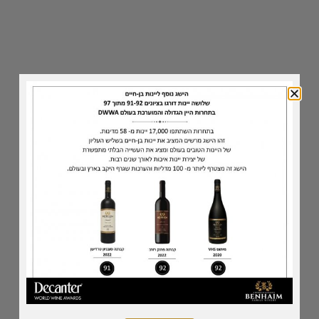
הוספה לסל
בלנד מרתק המורכב מענבי מרלו, קברנה פרנק ופטיט
סירה. התיישן 24 חודשים ארומות של קינמון, פטל ,
דובדבן ופירות אדומים בעל פוטנציאל התיישנות.
מלאי מוגבל