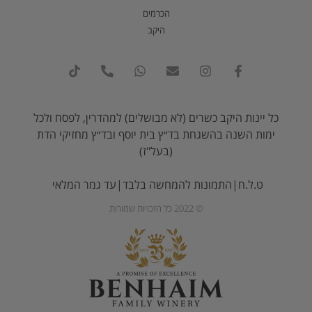
הכרמים
היקב
כל יינות היקב כשרים (לא מבושלים) למהדרין, לפסח ולכל
ימות השנה בהשגחת בד״ץ בית יוסף ובד״ץ מחזיקי הדת
(בעל"ז)
ט.ל.ח|התמונות להמחשה בלבד|עד גמר המלאי
© 2022 כל הזכויות שמורות