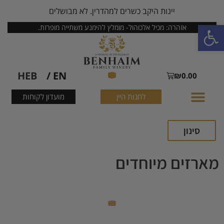
יינות היקב כשרים למהדרין. לא מבושלים
פתח סרגל נגישות
אזהרה: מכיל אלכוהול- מומלץ להימנע משתייה מופרזת.
HEB
EN /
₪
0.00
לחנות היין
מועדון לקוחות
סינון
מארזים מיוחדים