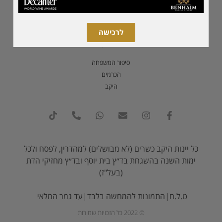
סדרת מגנום
לרכישה
אודות
סיפור המשפחה
הכרמים
היקב
כל יינות היקב כשרים (לא מבושלים) למהדרין, לפסח ולכל
ימות השנה בהשגחת בד״ץ בית יוסף ובד״ץ מחזיקי הדת
(בעל"ז)
ט.ל.ח|התמונות להמחשה בלבד|עד גמר המלאי
© 2022 כל הזכויות שמורות