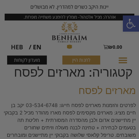
יינות היקב כשרים למהדרין. לא מבושלים
פתח סרגל נגישות
אזהרה: מכיל אלכוהול- מומלץ להימנע משתייה מופרזת.
HEB
EN /
₪
0.00
לחנות היין
מועדון לקוחות
קטגוריה:
מארזים לפסח
מארזים לפסח
לפרטים והזמנות מארזים לפסח חייגו: 03-534-6748 יקב בן
חיים מציג: מארזים מקסימים לפסח מארז מהודר מכיל 2 בקבוקי
יין מתיישנים אדום ולבן מהסדרה המסורתית + חליטת תה
בטעמים לבחירה + טחינה לבנה מעולה וזיתים שחורים
משובחים. טריפל קלאסי שלושה בקבוקי יין מתיישנים ומובחרים