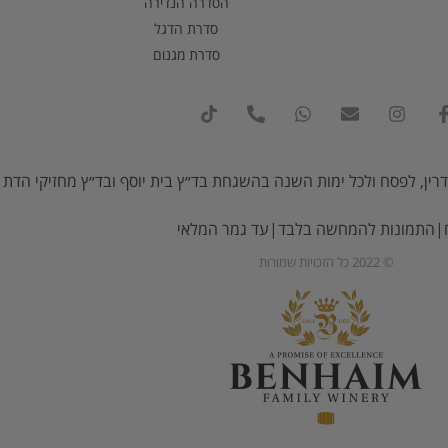
הסדרה הנדירה
סדרת הדגל
סדרת מגנום
רין, לפסח ולכל ימות השנה בהשגחת בד״ץ בית יוסף ובד״ץ מחזיקי הדת (
ח|התמונות להמחשה בלבד|עד גמר המלאי
© 2022 כל הזכויות שמורות