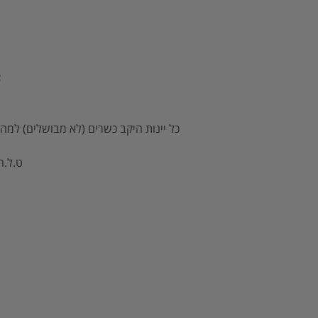
כל יינות היקב כשרים (לא מבושלים) למהד
ט.ל.