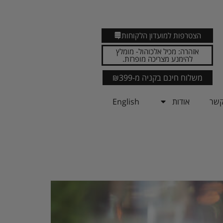
הצטרפות למועדון הלקוחות
אזהרה: מכיל אלכוהול- מומלץ
להימנע מצריכה מופרזת.
משלוח חינם בקניה מ-₪399
קשר
אודות
English