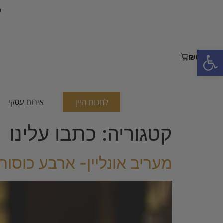
י
פתח סרגל נגישות
₪
0.00
לחנות היין
אירוח עסקי
קטגוריה:
כתבו עלינו
מעריב אונליין- ארבע כוסות