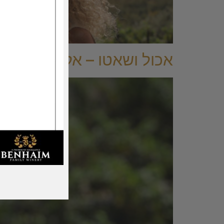
אכול ושאטו – אלון גונן – ה