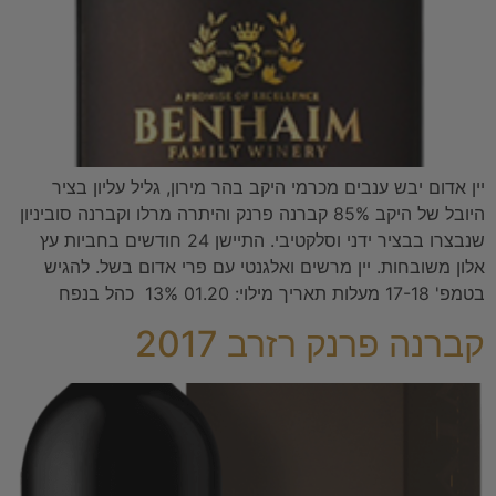
יין אדום יבש ענבים מכרמי היקב בהר מירון, גליל עליון בציר
היובל של היקב 85% קברנה פרנק והיתרה מרלו וקברנה סוביניון
שנבצרו בבציר ידני וסלקטיבי. התיישן 24 חודשים בחביות עץ
אלון משובחות. יין מרשים ואלגנטי עם פרי אדום בשל. להגיש
בטמפ' 17-18 מעלות תאריך מילוי: 01.20 13% כהל בנפח
קברנה פרנק רזרב 2017