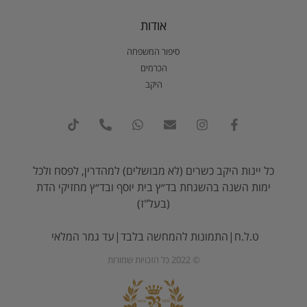
אודות
סיפור המשפחה
הכרמים
היקב
כל יינות היקב כשרים (לא מבושלים) למהדרין, לפסח ולכל
ימות השנה בהשגחת בד״ץ בית יוסף ובד״ץ מחזיקי הדת
(בעל"ז)
ט.ל.ח|התמונות להמחשה בלבד|עד גמר המלאי
© 2022 כל הזכויות שמורות