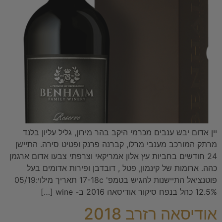
יין אדום יבש ענבים מכרמי היקב בהר מירון, גליל עליון בלנד
מרתק המורכב מענבי מרלו, קברנה פרנק ופטיט סירה. התיישן
24 חודשים בחביות עץ אלון אמריקאי וצרפתי צבעו אדום ארגמן
כהה. ארומות של קינמון, פטל , דובדבן ופירות אדומים בעל
פוטנציאל התיישנות להגיש בטמפ' 17-18c תאריך מילוי:05/19
12.5% כהל בנפח סיקור אודיסאה 2016 ב- wine […]
אודיסאה רזרב 2018