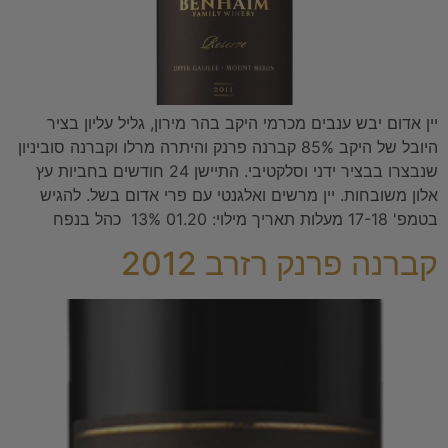
יין אדום יבש ענבים מכרמי היקב בהר מירון, גליל עליון בציר
היובל של היקב 85% קברנה פרנק והיתרה מרלו וקברנה סוביניון
שנבצרו בבציר ידני וסלקטיבי. התיישן 24 חודשים בחביות עץ
אלון משובחות. יין מרשים ואלגנטי עם פרי אדום בשל. להגיש
בטמפ' 17-18 מעלות תאריך מילוי: 01.20 13% כהל בנפח
קברנה פרנק רזרב 2012