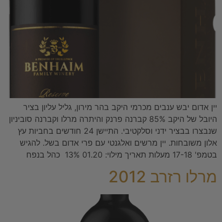
יין אדום יבש ענבים מכרמי היקב בהר מירון, גליל עליון בציר
היובל של היקב 85% קברנה פרנק והיתרה מרלו וקברנה סוביניון
שנבצרו בבציר ידני וסלקטיבי. התיישן 24 חודשים בחביות עץ
אלון משובחות. יין מרשים ואלגנטי עם פרי אדום בשל. להגיש
בטמפ' 17-18 מעלות תאריך מילוי: 01.20 13% כהל בנפח
מרלו רזרב 2012