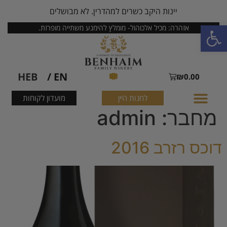
יינות היקב כשרים למהדרין. לא מבושלים
פתח סרגל נגישות
אזהרה: מכיל אלכוהול- מומלץ להימנע משתייה מופרזת.
HEB
EN /
₪
0.00
לחנות היין
מועדון לקוחות
מחבר:
admin
דוכס רזרב 2016