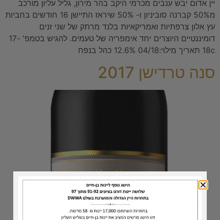
יין אדום יבש ענבים מכרמי היקב בהר מירון, גליל עליון מורכב
מ50% קברנה סוביניון ו- 50% שיראז התיישן 16 חודשים בחביות
עץ אלון צרפתיות ואמריקאיות בלנד מרתק של שני זנים
דומיננטיים היוצרים יחד אימפריה של טעמים. להגיש בטמפ' 17-
18c תאריך מילוי:04/18 12.6% כהל בנפח
סנה טרדישן 2017