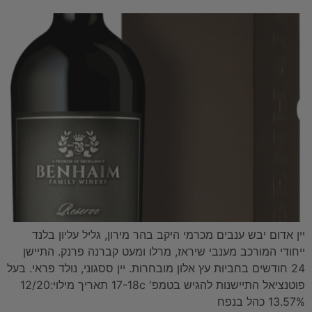
יין אדום יבש ענבים מכרמי היקב בהר מירון, גליל עליון בלנד
ייחודי המורכב מענבי שיראז, מרלו ומעט קברנה פרנק. התיישן
24 חודשים בחביות עץ אלון מובחרות. יין ססגוני, נולד פראי. בעל
פוטנציאל התיישנות להגיש בטמפ' 17-18c תאריך מילוי:12/20
13.57% כהל בנפח