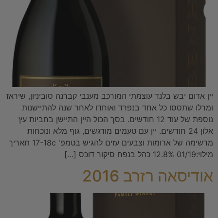
יין אדום יבש בלנד עוצמתי המורכב מענבי קברנה סוביניון, שיראז
ומרלו שתססו כל אחד בנפרד ואוחדו לאחר שנה להתיישנות
נוספת של עוד 12 חודשים. בסך הכול היין התיישן בחביות עץ
אלון 24 חודשים. יין עם טעמים מודגשים, גוף מלא ונוכחות
מרשימה של ארומות וצבעים עזים להגיש בטמפ' 17-18c תאריך
מילוי:01/19 12.8% כהל בנפח סיקור דוכס […]
אודיסאה רזרב 2016