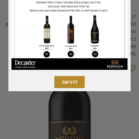
יין אדום יבש ענבים מכרמי היקב בהר מירון, גליל עליון בלנד
המורכב מענבי קברנה סוביניון, מרלו, קברנה פרנק ומעט גראנש.
התיישן 16 חודשים בחביות עץ אלון מובחרות. בעל גוף
בינוני-מלא ונעים לשתייה עם ארומות של פרחים ותבלינים בעל
פוטנציאל התיישנות להגיש בטמפ' 17-18c תאריך מילוי:05/19
12.4% כהל בנפח כשר למהדרין. לא מבושל מחיר: 100 ש"ח
קברנה פרנק רזרב 2011
לרכישה