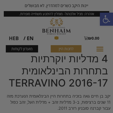
יינות היקב כשרים למהדרין. לא מבושלים
פתח סרגל נגישות
אזהרה: מכיל אלכוהול- מומלץ להימנע משתייה מופרזת.
HEB
EN /
₪
0.00
לחנות היין
מועדון לקוחות
4 מדליות יוקרתיות
בתחרות הבינלאומית
TERRAVINO 2016-17
יקב בן חיים גאה בזכיה בתחרות היין הבינלאומית הנערכת מזה
11 שנים ברציפות, ב-3 מדליות זהב + מדלית העל, זהב כפול
עבור קברנה סובניון רזרב 2011.