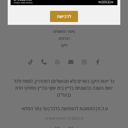
סדרת מגנום
לרכישה
אודות
סיפור המשפחה
הכרמים
היקב
כל יינות היקב כשרים (לא מבושלים) למהדרין, לפסח ולכל
ימות השנה בהשגחת בד״ץ בית יוסף ובד״ץ מחזיקי הדת
(בעל"ז)
ט.ל.ח|התמונות להמחשה בלבד|עד גמר המלאי
© 2022 כל הזכויות שמורות