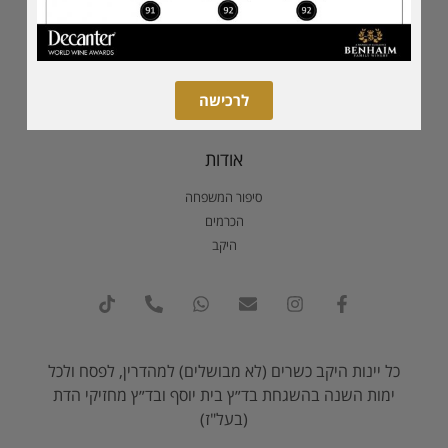
הסדרה השמורה
הסדרה הנדירה
סדרת הדגל
סדרת מגנום
לרכישה
אודות
סיפור המשפחה
הכרמים
היקב
כל יינות היקב כשרים (לא מבושלים) למהדרין, לפסח ולכל
ימות השנה בהשגחת בד״ץ בית יוסף ובד״ץ מחזיקי הדת
(בעל"ז)