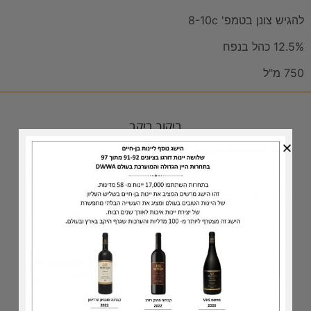
להגיש צונן בטמפ' 8-10c
12.5% כהל בנפח
750 מ"ל
ביקור ביקב
אירוח עסקי
טעימות בסלון היינן
נקודות מכירה
כתבו עלינו
גלרית תמונות
סדרת היינות
יינות לבנים
הסדרה המסורתית