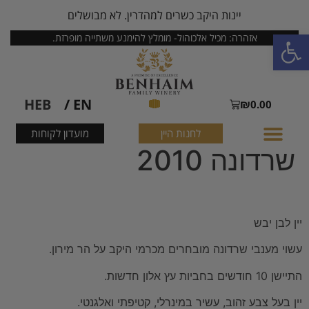
יינות היקב כשרים למהדרין. לא מבושלים
פתח סרגל נגישות
אזהרה: מכיל אלכוהול- מומלץ להימנע משתייה מופרזת.
HEB
EN /
₪
0.00
לחנות היין
מועדון לקוחות
שרדונה 2010
יין לבן יבש
עשוי מענבי שרדונה מובחרים מכרמי היקב על הר מירון.
התיישן 10 חודשים בחביות עץ אלון חדשות.
יין בעל צבע זהוב, עשיר במינרלי, קטיפתי ואלגנטי.