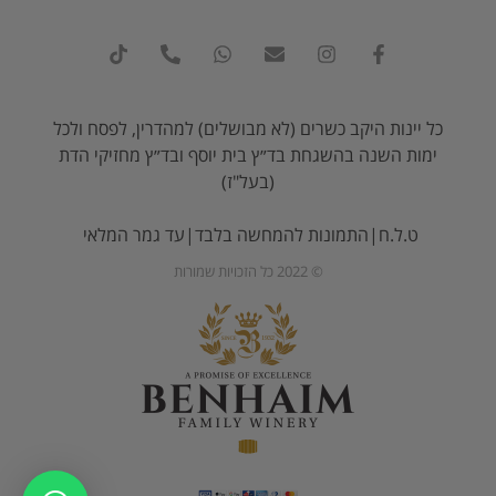
כל יינות היקב כשרים (לא מבושלים) למהדרין, לפסח ולכל
ימות השנה בהשגחת בד״ץ בית יוסף ובד״ץ מחזיקי הדת
(בעל"ז)
ט.ל.ח|התמונות להמחשה בלבד|עד גמר המלאי
© 2022 כל הזכויות שמורות