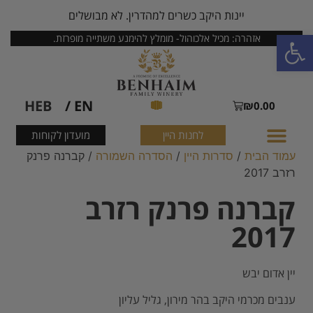
יינות היקב כשרים למהדרין. לא מבושלים
פתח סרגל נגישות
אזהרה: מכיל אלכוהול- מומלץ להימנע משתייה מופרזת.
HEB
EN /
₪
0.00
לחנות היין
מועדון לקוחות
עמוד הבית
/
סדרות היין
/
הסדרה השמורה
/ קברנה פרנק
רזרב 2017
קברנה פרנק רזרב
2017
יין אדום יבש
ענבים מכרמי היקב בהר מירון, גליל עליון