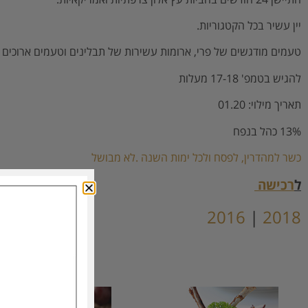
יין עשיר בכל הקטגוריות.
טעמים מודגשים של פרי, ארומות עשירות של תבלינים וטעמים ארוכים ו
להגיש בטמפ' 17-18 מעלות
תאריך מילוי: 01.20
13% כהל בנפח
כשר למהדרין, לפסח ולכל ימות השנה .לא מבושל
ל
רכישה
2016
|
2018