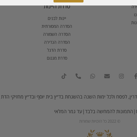
סדרת היינות
ירה
ו
יינות לבנים
נות
הסדרה המסורתית
הסדרה השמורה
הסדרה הנדירה
סדרת הדגל
סדרת מגנום
רין, לפסח ולכל ימות השנה בהשגחת בד״ץ בית יוסף ובד״ץ מחזיקי הדת (
ח|התמונות להמחשה בלבד|עד גמר המלאי
© 2022 כל הזכויות שמורות