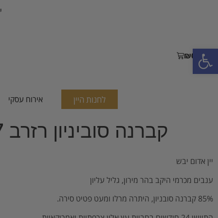
י
פתח סרגל נגישות
₪
0.00
לחנות היין
אירוח עסקי
קברנה סוביניון רזרב 2017
יין אדום יבש
ענבים מכרמי היקב בהר מירון, גליל עליון
85% קברנה סובניון, היתרה מרלו ומעט פטיט סירה.
התיישן 24 חודשים בחביות עץ אלון צרפתיות ואמריקאיות.