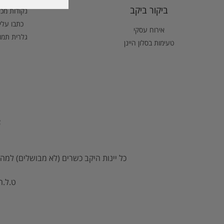
ביקור ביקב
נקודות מכ
כתבו עלינ
אירוח עסקי
גלרית תמו
טעימות בסלון היינן
כל יינות היקב כשרים (לא מבושלים) למהד
ט.ל.