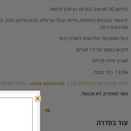
התיישן 30 חודשים בחביות עץ אלון חדשות
יין עשיר בטעמים וניחוחות, פירותי ובעל גוף מלא. צבעו ארגמן בוהק, טא
ומורגשים היטב.
בעל פוטנציאל התיישנות לשנים רבות
להגיש בטמפ' 17-18 מעלות
תאריך מילוי: 15\07
13.5% כהל בנפח
סיקור קברנה סוביניון GR 2012 ב-
wine advocate
– רוברט פארקר
כשר למהדרין. לא מבושל.
עוד בסדרה