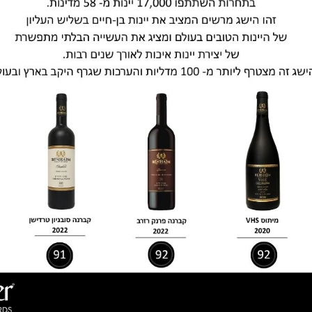
|
קברנה