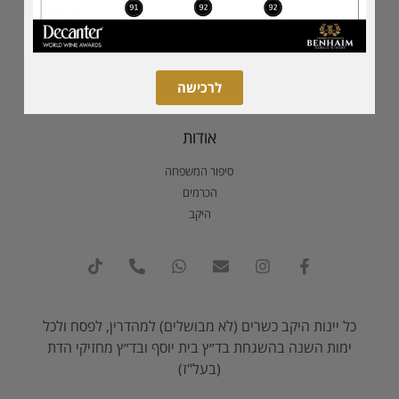
הסדרה השמורה
הסדרה הנדירה
סדרת הדגל
סדרת מגנום
לרכישה
אודות
סיפור המשפחה
הכרמים
היקב
כל יינות היקב כשרים (לא מבושלים) למהדרין, לפסח ולכל
ימות השנה בהשגחת בד״ץ בית יוסף ובד״ץ מחזיקי הדת
(בעל"ז)