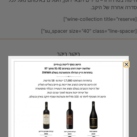
סדרה אחרת של היקב.
[wine-collection title="reserve"]
[su_spacer size="40" class="line-spacer"]
ביקור ביקב
אירוח עסקי
טעימות בסלון היינן
נקודות מכירה
כתבו עלינו
גלרית תמונות
סדרת היינות
יינות לבנים
הסדרה המסורתית