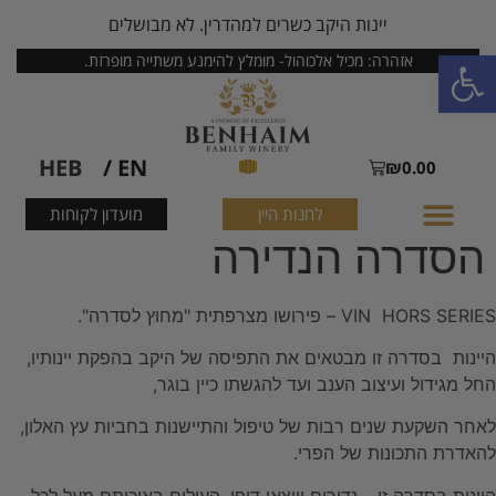
יינות היקב כשרים למהדרין. לא מבושלים
פתח סרגל נגישות
אזהרה: מכיל אלכוהול- מומלץ להימנע משתייה מופרזת.
HEB
EN /
₪
0.00
לחנות היין
מועדון לקוחות
הסדרה הנדירה
VIN HORS SERIES – פירושו מצרפתית "מחוץ לסדרה".
היינות בסדרה זו מבטאים את התפיסה של היקב בהפקת יינותיו,
החל מגידול ועיצוב הענב ועד להגשתו כיין בוגר,
לאחר השקעת שנים רבות של טיפול והתיישנות בחביות עץ האלון,
להאדרת התכונות של הפרי.
היינות בסדרה זו – נדירים ויוצאי דופן, העולים באיכותם מעל לכל