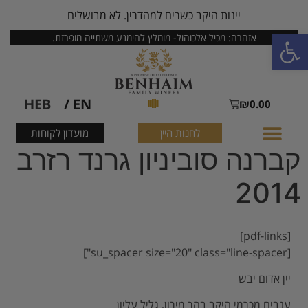
יינות היקב כשרים למהדרין. לא מבושלים
פתח סרגל נגישות
אזהרה: מכיל אלכוהול- מומלץ להימנע משתייה מופרזת.
HEB
EN /
₪
0.00
לחנות היין
מועדון לקוחות
קברנה סוביניון גרנד רזרב
2014
[pdf-links]
[su_spacer size="20" class="line-spacer"]
יין אדום יבש
ענבים מכרמי היקב בהר מירון, גליל עליון