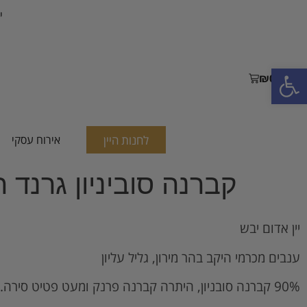
י
פתח סרגל נגישות
₪
0.00
לחנות היין
אירוח עסקי
קברנה סוביניון גרנד רזרב
יין אדום יבש
ענבים מכרמי היקב בהר מירון, גליל עליון
90% קברנה סובניון, היתרה קברנה פרנק ומעט פטיט סירה.