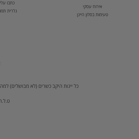
כתבו עלינ
אירוח עסקי
גלרית תמו
טעימות בסלון היינן
כל יינות היקב כשרים (לא מבושלים) למהד
ט.ל.