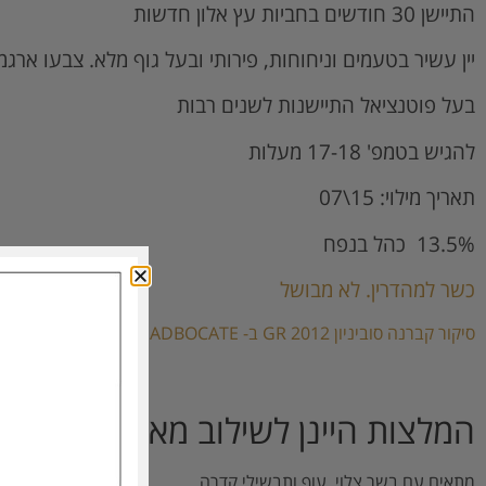
התיישן 30 חודשים בחביות עץ אלון חדשות
יין עשיר בטעמים וניחוחות, פירותי ובעל גוף מלא. צבעו ארגמ
בעל פוטנציאל התיישנות לשנים רבות
להגיש בטמפ' 17-18 מעלות
תאריך מילוי: 15\07
13.5% כהל בנפח
כשר למהדרין. לא מבושל
סיקור קברנה סוביניון GR 2012 ב- WINE ADBOCATE – רוברט פארקר
המלצות היינן לשילוב מאכלים
מתאים עם בשר צלוי, עוף ותבשילי קדרה