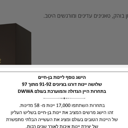
ן בוהק, טאנינים עדינים ומורגשים היטב.