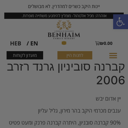
יינות היקב כשרים למהדרין. לא מבושלים
פתח סרגל נגישות
אזהרה: מכיל אלכוהול- מומלץ להימנע משתייה מופרזת.
HEB
EN /
₪
0.00
לחנות היין
מועדון לקוחות
קברנה סוביניון גרנד רזרב
2006
יין אדום יבש
ענבים מכרמי היקב בהר מירון, גליל עליון
90% קברנה סובניון, היתרה קברנה פרנק ומעט פטיט