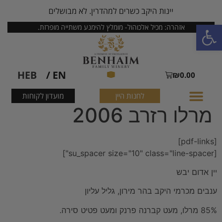
יינות היקב כשרים למהדרין. לא מבושלים
פתח סרגל נגישות
אזהרה: מכיל אלכוהול- מומלץ להימנע משתייה מופרזת.
HEB
EN /
₪
0.00
לחנות היין
מועדון לקוחות
מרלו רזרב 2006
[pdf-links]
[su_spacer size="10" class="line-spacer"]
יין אדום יבש
ענבים מכרמי היקב בהר מירון, גליל עליון
85% מרלו, מעט קברנה פרנק ומעט פטיט סירה.