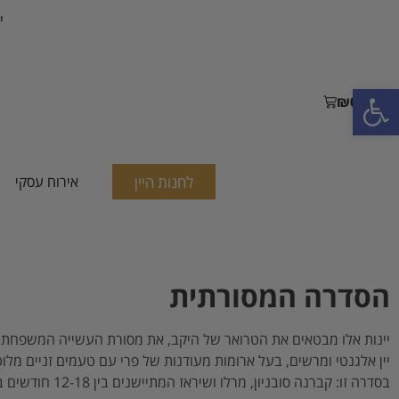
י
פתח סרגל נגישות
₪
0.00
לחנות היין
אירוח עסקי
הסדרה המסורתית
יינות אלו מבטאים את הטרואר של היקב, את מסורת העשייה המשפחתית
יין אלגנטי ומרשים, בעל ארומות מעודנות של פרי עם טעמים זניים מלוט
בסדרה זו: קברנה סובניון, מרלו ושיראז המתיישנים בין 12-18 חודשים בחביות עץ אלון מובחרות.