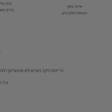
כתבו עלינ
אירוח עסקי
גלרית תמו
טעימות בסלון היינן
כל יינות היקב כשרים (לא מבושלים) למהד
ט.ל.