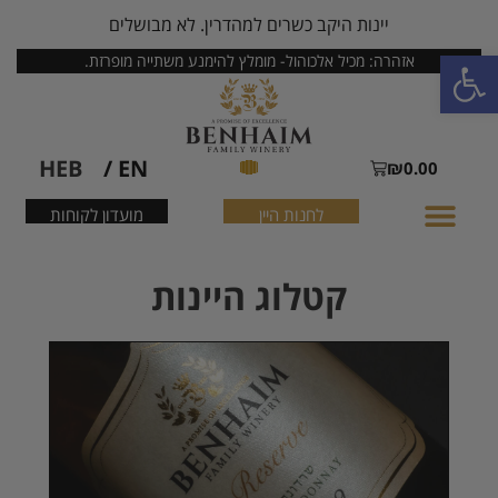
יינות היקב כשרים למהדרין. לא מבושלים
פתח סרגל נגישות
אזהרה: מכיל אלכוהול- מומלץ להימנע משתייה מופרזת.
HEB
EN /
₪
0.00
לחנות היין
מועדון לקוחות
קטלוג היינות