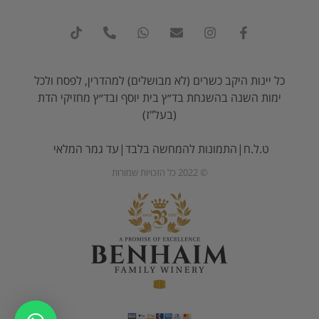
כל יינות היקב כשרים (לא מבושלים) למהדרין, לפסח ולכל
ימות השנה בהשגחת בד״ץ בית יוסף ובד״ץ מחזיקי הדת
(בעל"ז)
ט.ל.ח|התמונות להמחשה בלבד|עד גמר המלאי
© 2022 כל הזכויות שמורות