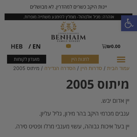
יינות היקב כשרים למהדרין. לא מבושלים
פתח סרגל נגישות
אזהרה: מכיל אלכוהול- מומלץ להימנע משתייה מופרזת.
HEB
EN /
₪
0.00
לחנות היין
מועדון לקוחות
עמוד הבית
/
סדרות היין
/
הסדרה הנדירה
/ מיתוס 2005
מיתוס 2005
יין אדום יבש.
ענבים מכרמי היקב בהר מירון, גליל עליון.
יין בעל איכות גבוהה, עשוי מענבי מרלו ופטיט סירה.