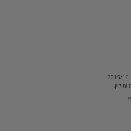
2
ות ליין.
ר.