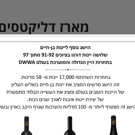
מארז דליקטסים
מכיל בקבוק יין אדום יבש מהסדרה המסורתית מבציר 015/16
פח שמן זית חצי ליטר משובח עם תו תקן, צנצנת
רוטב לבישול סילאן-שום, פותחן יין מעוצב בצור
וסבון טבעי עשוי שמן זית וקלנדולה.
הכל ארוז בקופסה מהודרת ממותגת היקב + שקית ני