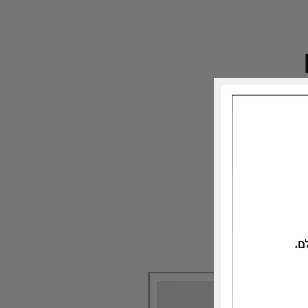
2
 חרוסת
ת תוכי
יר