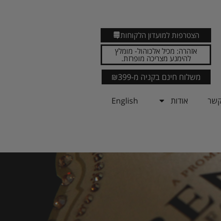
הצטרפות למועדון הלקוחות
אזהרה: מכיל אלכוהול- מומלץ
להימנע מצריכה מופרזת.
משלוח חינם בקניה מ-₪399
קשר
אודות
English