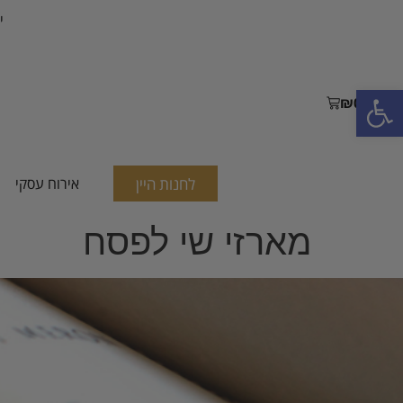
י
פתח סרגל נגישות
₪
0.00
לחנות היין
אירוח עסקי
מארזי שי לפסח