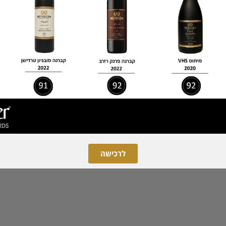
ר
מכיל 2 בקבוקי יין לבחירתכם, פח שמן זית איכותי עם תו תקן 250 מ"ל קונפיטורה בטעמים , פותחן
גורמה.
+ שקית נייר
לרכישה