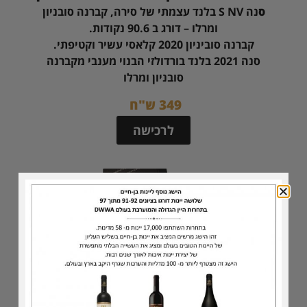
ס
נה S NV בלנד עצמתי של סירה, קברנה סובניון
ומרלו – דורג ב 90.6 נקודות.
קברנה סוביניון 2020 קלאסי עשיר וקטיפתי.
סנה 2021 בלנד בורדולזי הבנוי מענבי מקברנה
סובניון ומרלו
349 ש"ח
לרכישה