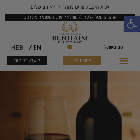
יינות היקב כשרים למהדרין. לא מבושלים
פתח סרגל נגישות
אזהרה: מכיל אלכוהול- מומלץ להימנע משתייה מופרזת.
HEB
EN /
₪
0.00
לחנות היין
מועדון לקוחות