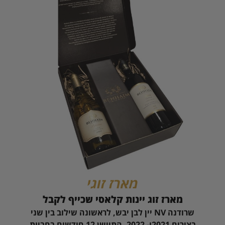
מארז זוגי
מארז זוג יינות קלאסי שכייף לקבל
שרודנה NV יין לבן יבש, לראשונה שילוב בין שני
בצירים 2021ו- 2022. התיישן 12 חודשים בחביות