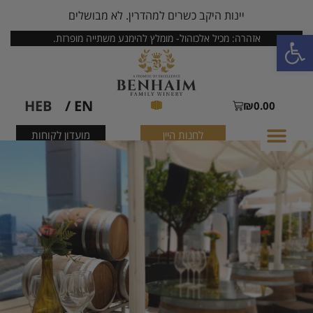
יינות היקב כשרים למהדרין. לא מבושלים
פתח סרגל נגישות
אזהרה: מכיל אלכוהול- מומלץ להימנע משתייה מופרזת.
HEB
EN /
₪
0.00
לחנות היין
מועדון לקוחות