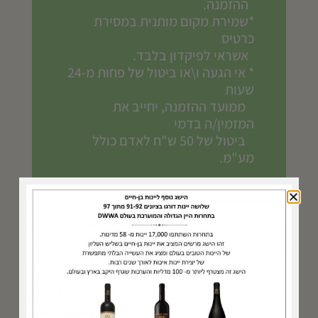
ההזמנה.
*שמירת מקום מותנית במסירת
כרטיס
אשראי לפיקדון בלבד.
* אי הגעה ו\או ביטול של פחות מ-24
שעות
ממועד ההזמנה, יחייב את
המזמין/ה בדמי
ביטול של 50 ש"ח לאדם כולל
מע"מ.
*שימו לב! ביום שישי עצמו, יתכן ולא
תהיה זמינות למענה טלפוני. מי
שמחליט להגיע באופן ספונטני,
מוזמן בשמחה – אנו לא מבטיחים
מקום ישיבה, אך בוודאי כולם
נכנסים.
רחוב השיזף 4 רעננה, מתחם דלי ריי.
חניה חופשית