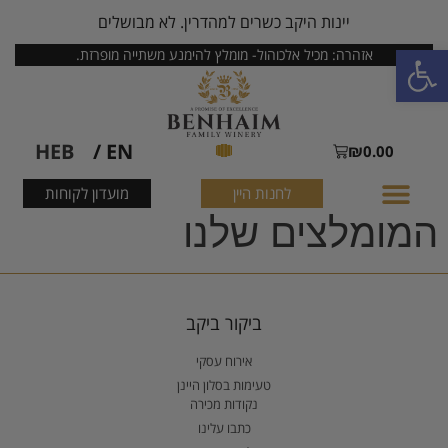
יינות היקב כשרים למהדרין. לא מבושלים
פתח סרגל נגישות
אזהרה: מכיל אלכוהול- מומלץ להימנע משתייה מופרזת.
HEB
EN /
₪
0.00
לחנות היין
מועדון לקוחות
המומלצים שלנו
ביקור ביקב
אירוח עסקי
טעימות בסלון היינן
נקודות מכירה
כתבו עלינו