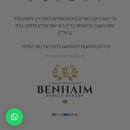
כל יינות היקב כשרים (לא מבושלים) למהדרין, לפסח ולכל
ימות השנה בהשגחת בד״ץ בית יוסף ובד״ץ מחזיקי הדת
(בעל"ז)
ט.ל.ח|התמונות להמחשה בלבד|עד גמר המלאי
© 2022 כל הזכויות שמורות