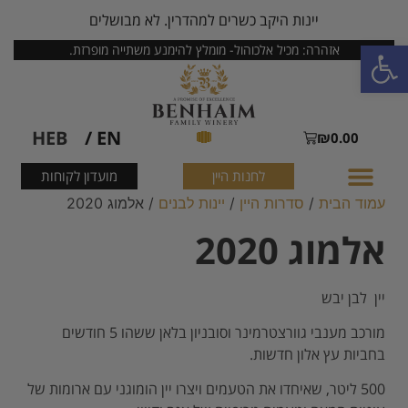
יינות היקב כשרים למהדרין. לא מבושלים
פתח סרגל נגישות
אזהרה: מכיל אלכוהול- מומלץ להימנע משתייה מופרזת.
HEB
EN /
₪
0.00
לחנות היין
מועדון לקוחות
עמוד הבית
/
סדרות היין
/
יינות לבנים
/ אלמוג 2020
אלמוג 2020
יין לבן יבש
מורכב מענבי גוורצטרמינר וסובניון בלאן ששהו 5 חודשים
בחביות עץ אלון חדשות.
500 ליטר, שאיחדו את הטעמים ויצרו יין הומוגני עם ארומות של