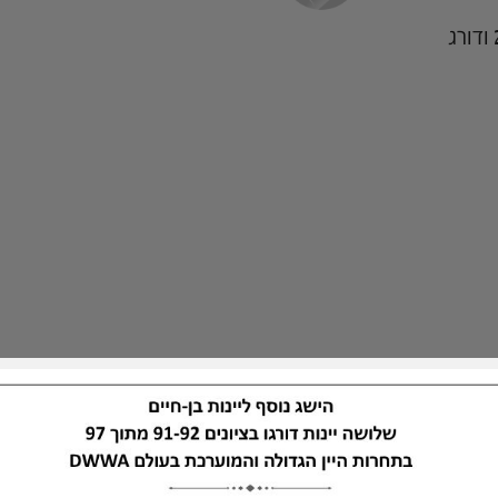
זוכה מדליית זהב כפול בתחרות היין הבינלאומית טרה וינו 2025 ודורג