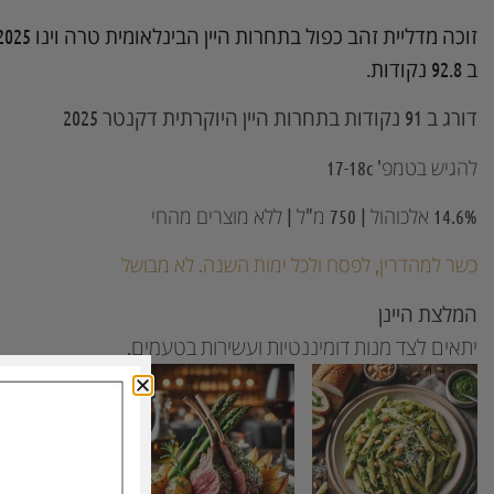
ב 92.8 נקודות.
דורג ב 91 נקודות בתחרות היין היוקרתית דקנטר 2025
להגיש בטמפ' 17-18c
14.6% אלכוהול | 750 מ"ל | ללא מוצרים מהחי
כשר למהדרין, לפסח ולכל ימות השנה. לא מבושל
המלצת היינן
יתאים לצד מנות דומיננטיות ועשירות בטעמים.