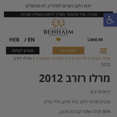
יינות היקב כשרים למהדרין. לא מבושלים
פתח סרגל נגישות
אזהרה: מכיל אלכוהול- מומלץ להימנע משתייה מופרזת.
HEB
EN /
₪
0.00
לחנות היין
מועדון לקוחות
עמוד הבית
/
סדרות היין
/
הסדרה השמורה
/ מרלו רזרב
2012
מרלו רזרב 2012
יין אדום יבש
ענבים מכרמי היקב בהר מירון, גליל עליון
90% מרלו ו-10% קברנה פרנק.