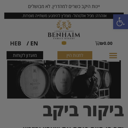
יינות היקב כשרים למהדרין. לא מבושלים
פתח סרגל נגישות
אזהרה: מכיל אלכוהול- מומלץ להימנע משתייה מופרזת.
HEB
EN /
₪
0.00
לחנות היין
מועדון לקוחות
ביקור ביקב