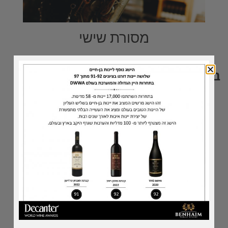
מסורת שישי
בואו לבקר
כתובתנו
יקב בן-חיים
רחוב ההדר, נווה ימין
(ליד הוד השרון \ כפר סבא)
חנייה חופשית
דברו איתנו
טלפון: 03-534-6748
דוא"ל:
benhaim@benhaim.co.il