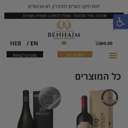
יינות היקב כשרים למהדרין. לא מבושלים
פתח סרגל נגישות
אזהרה: מכיל אלכוהול- מומלץ להימנע משתייה מופרזת.
HEB
EN /
₪
0.00
לחנות היין
מועדון לקוחות
כל המוצרים