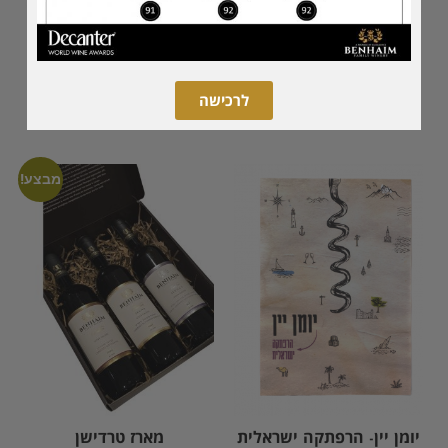
מארז ל-6 בקבוקי יין
מילון שקד למונחי יין
₪
129.00
₪
0.00
לרכישה
הוספה לסל
הוספה לסל
מבצע!
יומן יין- הרפתקה ישראלית
מארז טרדישן